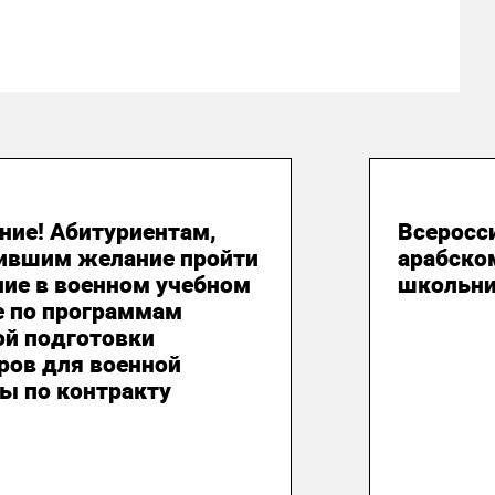
юня 2026
21 апре
ние! Абитуриентам,
Всеросс
ившим желание пройти
арабско
ние в военном учебном
школьн
е по программам
ой подготовки
ров для военной
ы по контракту