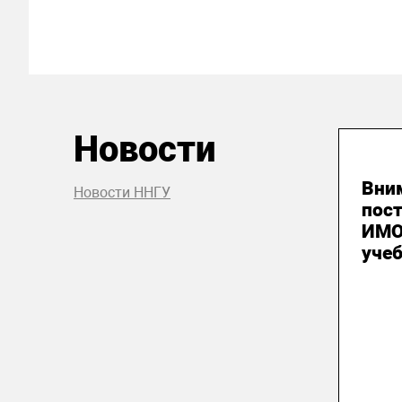
Новости
03
Вни
Новости ННГУ
пос
ИМО
уче