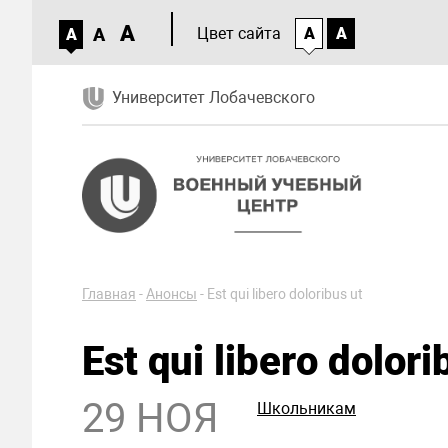
A
A
Цвет сайта
A
A
A
Университет Лобачевского
Главная
-
Анонсы
-
Est qui libero doloribus ut
Est qui libero dolori
29 НОЯ
Школьникам