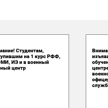
 августа 2026
24 и
мание! Студентам,
Внима
тупившим на 1 курс РФФ,
изъяв
МИ, ИЭ и в военный
обуче
бный центр
центр
военн
офице
служб