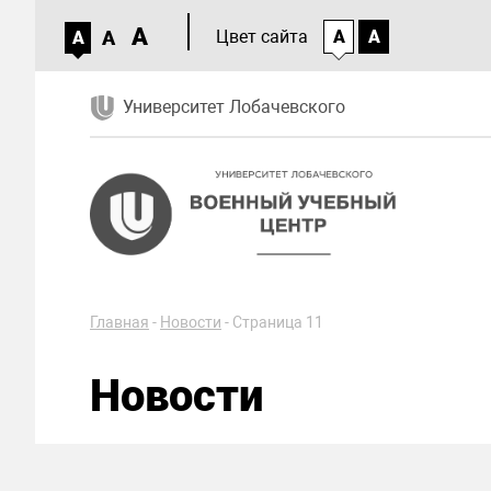
A
A
Цвет сайта
A
A
A
Университет Лобачевского
Главная
-
Новости
-
Страница 11
Новости