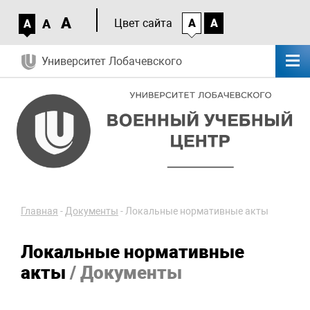
A
A
Цвет сайта
A
A
A
Университет Лобачевского
Главная
-
Документы
-
Локальные нормативные акты
Локальные нормативные
акты
/ Документы