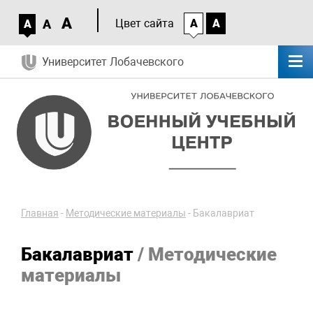
A
A
Цвет сайта
A
A
A
Университет Лобачевского
Главная
-
Методические материалы
-
Бакалавриат
Бакалавриат
/ Методические
материалы