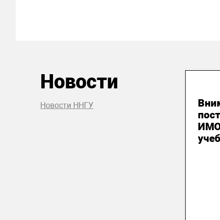
Новости
03
Вни
Новости ННГУ
пос
ИМО
уче