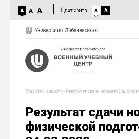
A
A
Цвет сайта
A
A
A
Университет Лобачевского
Главная
-
Новости
-
Результат сдачи нормативов физиче
Результат сдачи н
физической подгот