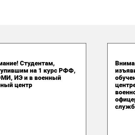
 августа 2026
24 и
мание! Студентам,
Внима
тупившим на 1 курс РФФ,
изъяв
МИ, ИЭ и в военный
обуче
бный центр
центр
военн
офице
служб