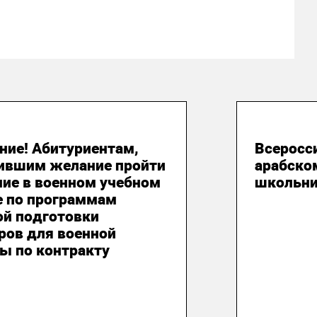
юня 2026
21 апре
ние! Абитуриентам,
Всеросс
ившим желание пройти
арабско
ние в военном учебном
школьн
е по программам
ой подготовки
ров для военной
ы по контракту