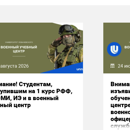
 августа 2026
24 и
ание! Студентам,
Внима
упившим на 1 курс РФФ,
изъяв
МИ, ИЭ и в военный
обуче
бный центр
центр
военн
офице
служб