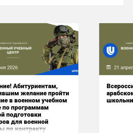
юня 2026
21 апре
ние! Абитуриентам,
Всеросс
ившим желание пройти
арабско
ние в военном учебном
школьни
е по программам
ой подготовки
ров для военной
ы по контракту