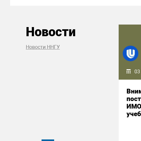
Новости
Новости ННГУ
03
Вним
пост
ИМО
уче