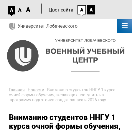
A
A
Цвет сайта
A
A
A
Университет Лобачевского
Главная
-
Новости
-
Вниманию студентов ННГУ 1 курса
очной формы обучения, желающих поступить на
программу подготовки солдат запаса в 2026 году
Вниманию студентов ННГУ 1
курса очной формы обучения,