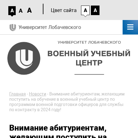
A
A
Цвет сайта
A
A
A
Университет Лобачевского
Главная
-
Новости
-
Внимание абитуриентам, желающим
поступить на обучение в военный учебный центр по
программам военной подготовки офицеров для службы
по контракту в 2024 году!
Внимание абитуриентам,
желающим поступить на