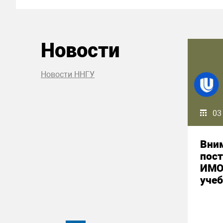
Новости
Новости ННГУ
03
Вним
пост
ИМО
уче