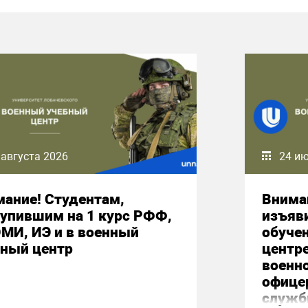
 августа 2026
24 и
ание! Студентам,
Внима
упившим на 1 курс РФФ,
изъяв
МИ, ИЭ и в военный
обуче
бный центр
центр
военн
офице
служб