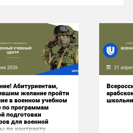
юня 2026
21 апре
ние! Абитуриентам,
Всеросс
ившим желание пройти
арабско
ние в военном учебном
школьни
е по программам
ой подготовки
ров для военной
ы по контракту