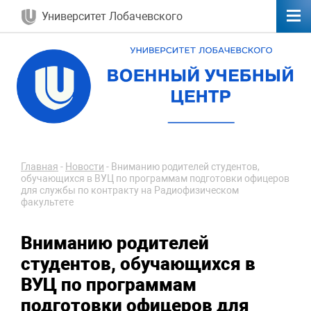
Университет Лобачевского
Главная
-
Новости
-
Вниманию родителей студентов,
обучающихся в ВУЦ по программам подготовки офицеров
для службы по контракту на Радиофизическом
факультете
Вниманию родителей
студентов, обучающихся в
ВУЦ по программам
подготовки офицеров для