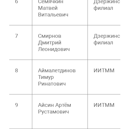
6
Семячкин
Дзержински
Матвей
филиал
Витальевич
7
Смирнов
Дзержински
Дмитрий
филиал
Леонидович
8
Аймалетдинов
ИИТММ
Тимур
Ринатович
9
Айсин Артём
ИИТММ
Рустамович