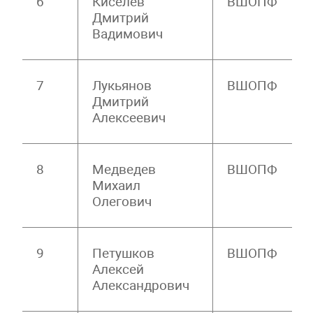
6
Киселев
ВШОПФ
Дмитрий
Вадимович
7
Лукьянов
ВШОПФ
Дмитрий
Алексеевич
8
Медведев
ВШОПФ
Михаил
Олегович
9
Петушков
ВШОПФ
Алексей
Александрович