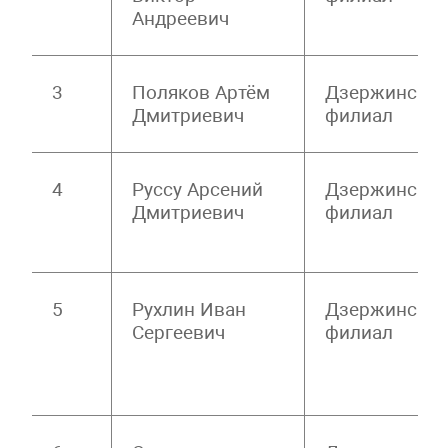
Андреевич
3
Поляков Артём
Дзержински
Дмитриевич
филиал
4
Руссу Арсений
Дзержински
Дмитриевич
филиал
5
Рухлин Иван
Дзержински
Сергеевич
филиал