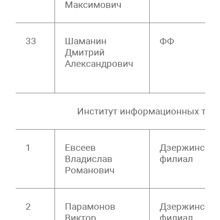
Максимович
33
Шаманин
ФФ
Дмитрий
Александрович
Институт информационных технолог
1
Евсеев
Дзержински
Владислав
филиал
Романович
2
Парамонов
Дзержински
Виктор
филиал