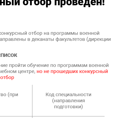
сный отбор проведен!
онкурсный отбор на программы военной
направлены в деканаты факультетов (дирекции
СПИСОК
ание пройти обучение по программам военной
чебном центре,
но
не прошедших
конкурсный
отбор
тво (при
Код специальности
(направления
подготовки)