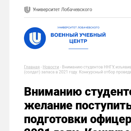
Университет Лобачевского
Главная
-
Новости
-
Вниманию студентов ННГУ, изъяви
(солдат) запаса в 2021 году. Конкурсный отбор провед
Вниманию студент
желание поступит
подготовки офицер