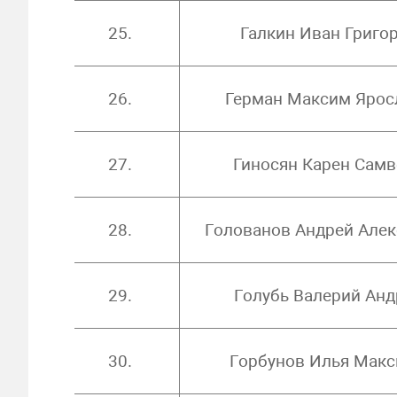
25.
Галкин Иван Григо
26.
Герман Максим Ярос
27.
Гиносян Карен Сам
28.
Голованов Андрей Але
29.
Голубь Валерий Анд
30.
Горбунов Илья Мак