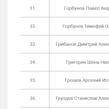
31.
Горбунов Павел Ан
32.
Горбунов Тимофей О
33.
Грибанов Дмитрий Але
34.
Григорян Шена Нв
35.
Грошев Арсений Иг
36.
Груздев Станислав Але