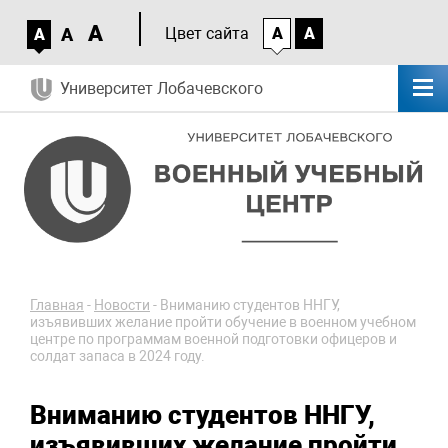
A
A
Цвет сайта
A
A
A
Университет Лобачевского
Главная
-
Новости
-
Вниманию студентов ННГУ,
изъявивших желание пройти обучение в военном учебном
центре по программам военной подготовки офицеров и
солдат запаса в 2024 году.
Вниманию студентов ННГУ,
изъявивших желание пройти