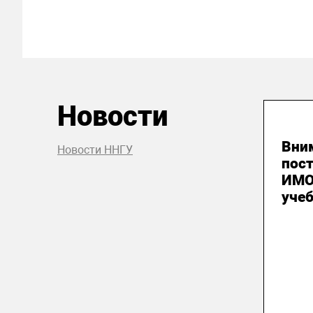
Новости
03
Вни
Новости ННГУ
пос
ИМО
уче