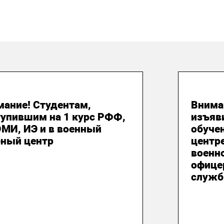
 августа 2026
24 и
мание! Студентам,
Внима
тупившим на 1 курс РФФ,
изъяв
МИ, ИЭ и в военный
обуче
бный центр
центр
военн
офице
служб