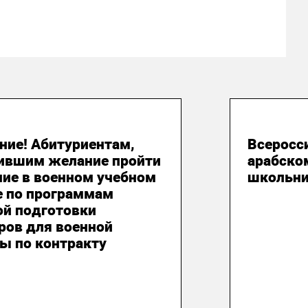
юня 2026
21 апре
ние! Абитуриентам,
Всеросс
ившим желание пройти
арабско
ние в военном учебном
школьн
е по программам
ой подготовки
ров для военной
ы по контракту