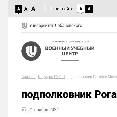
A
A
Цвет сайта
A
A
A
Университет Лобачевского
Главная
-
Кафедра ГУ ГШ
-
подполковник Рогачев Мих
подполковник Рога
21 ноября 2022